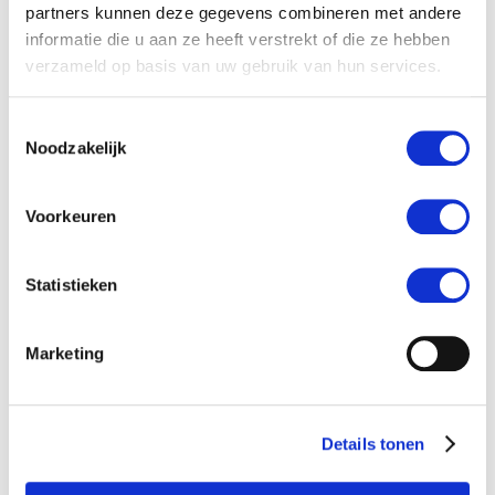
partners kunnen deze gegevens combineren met andere
informatie die u aan ze heeft verstrekt of die ze hebben
verzameld op basis van uw gebruik van hun services.
Toestemmingsselectie
Noodzakelijk
SEYTEC WEBDEVELOPMENT
info@seytec.nl
Voorkeuren
+31-(0)6-20497800
Statistieken
Marketing
WAT OPDRACHTGEVERS
OVER MIJ ZEGGEN
Vriendelijk / Sociaal
Details tonen
Soepel / Flexibel